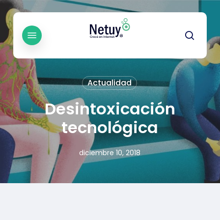
Skip
to
main
Menu
searc
content
Actualidad
Desintoxicación
tecnológica
diciembre 10, 2018