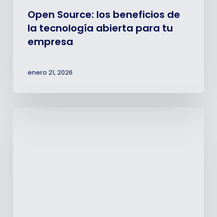
Open Source: los beneficios de
la tecnología abierta para tu
empresa
enero 21, 2026
2025:
Un
año
clave
en
nuestros
20
años
de