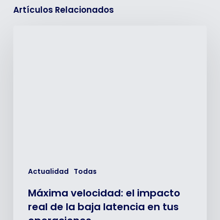
Artículos Relacionados
Máxima
velocidad:
el
impacto
real
de
la
baja
latencia
en
tus
operaciones
Actualidad
Todas
Máxima velocidad: el impacto
real de la baja latencia en tus