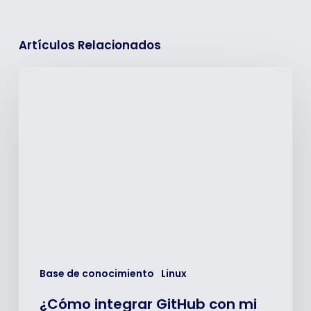
Artículos Relacionados
¿Cómo
integrar
GitHub
con
mi
Hosting
Linux?
Base de conocimiento
Linux
¿Cómo integrar GitHub con mi