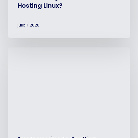
Hosting Linux?
julio 1, 2026
Diagnóstico
de
inconvenientes
frecuentes
en
Webmail