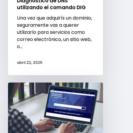
Diagnóstico de DNS
utilizando el comando DIG
Una vez que adquirís un dominio,
seguramente vas a querer
utilizarlo para servicios como
correo electrónico, un sitio web,
o…
abril 22, 2025
¿Por
qué
elegir
un
dominio
.UY?