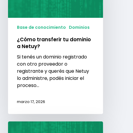
a
Netuy?
Base de conocimiento
Dominios
¿Cómo transferir tu dominio
a Netuy?
Si tenés un dominio registrado
con otro proveedor o
registrante y querés que Netuy
lo administre, podés iniciar el
proceso…
marzo 17, 2026
¿Cómo
cambiar