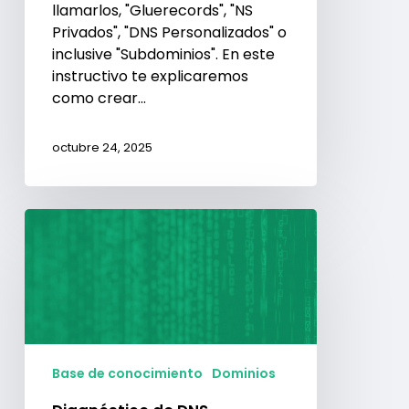
llamarlos, "Gluerecords", "NS
Privados", "DNS Personalizados" o
inclusive "Subdominios". En este
instructivo te explicaremos
como crear…
octubre 24, 2025
Diagnóstico
de
DNS
utilizando
el
comando
DIG
Base de conocimiento
Dominios