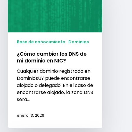
los
DNS
de
mi
dominio
en
Base de conocimiento
Dominios
NIC?
¿Cómo cambiar los DNS de
mi dominio en NIC?
Cualquier dominio registrado en
DominiosUY puede encontrarse
alojado o delegado. En el caso de
encontrarse alojado, la zona DNS
será…
enero 13, 2026