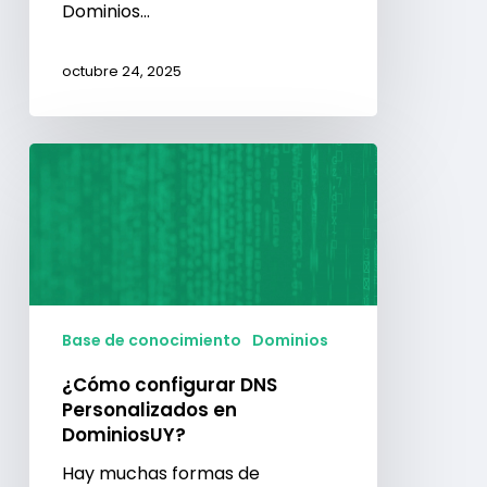
Dominios…
octubre 24, 2025
¿Cómo
configurar
DNS
Personalizados
en
DominiosUY?
Base de conocimiento
Dominios
¿Cómo configurar DNS
Personalizados en
DominiosUY?
Hay muchas formas de