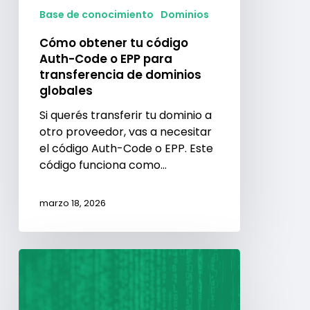
EPP
Base de conocimiento
Dominios
para
Cómo obtener tu código
transferencia
Auth-Code o EPP para
de
transferencia de dominios
dominios
globales
globales
Si querés transferir tu dominio a
otro proveedor, vas a necesitar
el código Auth-Code o EPP. Este
código funciona como…
marzo 18, 2026
¿Cómo
transferir
tu
dominio