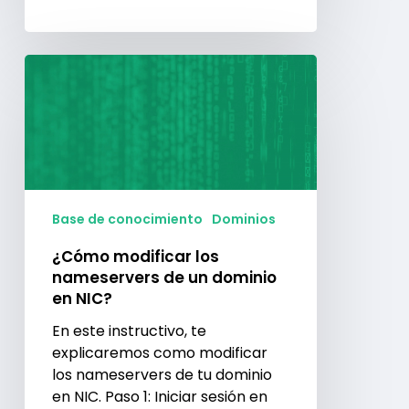
¿Cómo
modificar
los
nameservers
de
un
dominio
en
Base de conocimiento
Dominios
NIC?
¿Cómo modificar los
nameservers de un dominio
en NIC?
En este instructivo, te
explicaremos como modificar
los nameservers de tu dominio
en NIC. Paso 1: Iniciar sesión en