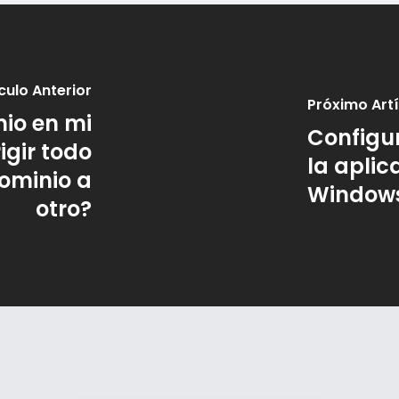
culo Anterior
Próximo Art
io en mi
Configur
igir todo
la aplic
dominio a
Windows
otro?