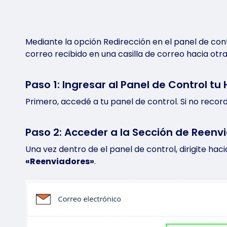
Armalo a tu
Documentación y guías
Private Cloud
Consultá la documentación y las guías para empe
Hosting Siti
desplegar y utilizar nuestras soluciones.
Ideal para publ
Mediante la opción Redirección en el panel de cont
tienda virtual,
español y sopo
correo recibido en una casilla de correo hacia otra
Saber más
P
|
Paso 1: Ingresar al Panel de Control tu 
Primero, accedé a tu panel de control. Si no recor
Paso 2: Acceder a la Sección de Reenv
Una vez dentro de el panel de control, dirigite hac
«Reenviadores»
.