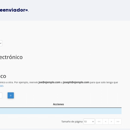
reenviador»
.