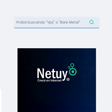
contás con distintas…
Soporte en español
Experiencia y trayectoria
,
Ir a Documentación
s
Leer más
Centro de ayuda
Centro de ayuda
Centro de ayuda
Centro de ayuda