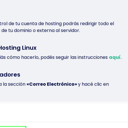
 medida
Servicios administrados
WordPress as a Service
zar a
Proporcionamos servicios gestionados dedicados y
os Web
Servicio administrado de WordPress
servicios de gestión de operaciones de TI para
icar tu blog, sitio web o
seguro y rápido. Vos creás, nosotro
clientes.
rol de tu cuenta de hosting podrás redirigir todo el
 con panel de control en
lo gestionamos.
Hablar con comercial
rte certificado.
Hablar con comercial
 de tu dominio o externa al servidor.
Saber más
Precios
|
recios
Hablar con comercial
Hosting Linux
dás cómo hacerlo, podés seguir las instrucciones
aquí.
Hablar con comercial
iadores
ia la sección
«Correo Electrónico»
y hacé clic en