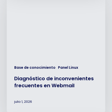
de
inconvenientes
frecuentes
en
Webmail
Base de conocimiento
Panel Linux
Diagnóstico de inconvenientes
frecuentes en Webmail
julio 1, 2026