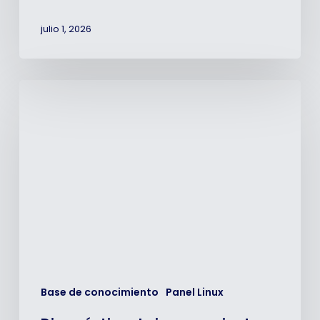
julio 1, 2026
Diagnóstico
de
inconvenientes
frecuentes
en
Webmail
Base de conocimiento
Panel Linux