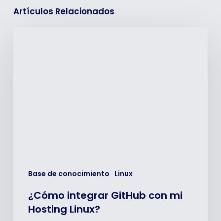
Artículos Relacionados
¿Cómo
integrar
GitHub
con
mi
Hosting
Linux?
Base de conocimiento
Linux
¿Cómo integrar GitHub con mi
Hosting Linux?