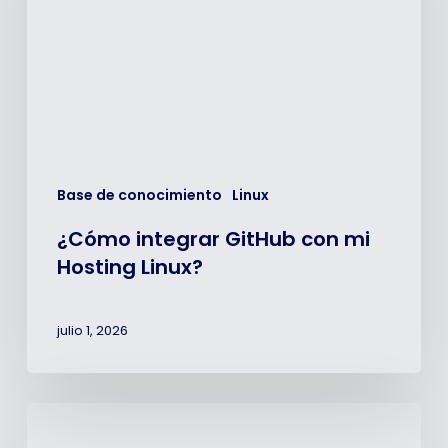
mi
Hosting
Linux?
Base de conocimiento
Linux
¿Cómo integrar GitHub con mi
Hosting Linux?
julio 1, 2026
Diagnóstico
de