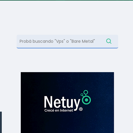
contás con distintas…
Soporte en español
Experiencia y trayectoria
,
Ir a Documentación
s
Leer más
Centro de ayuda
Centro de ayuda
Centro de ayuda
Centro de ayuda