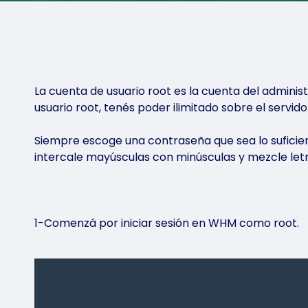
Armalo a tu
Documentación y guías
Private Cloud
Consultá la documentación y las guías para empe
Hosting Siti
desplegar y utilizar nuestras soluciones.
Ideal para publ
tienda virtual,
español y sopo
Saber más
P
La cuenta de usuario root es la cuenta del admini
|
usuario root, tenés poder ilimitado sobre el servido
Siempre escoge una contraseña que sea lo suficie
intercale mayúsculas con minúsculas y mezcle let
1-Comenzá por iniciar sesión en WHM como root.