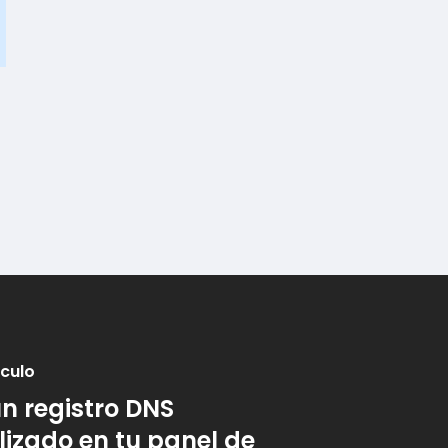
ículo
n registro DNS
izado en tu panel de