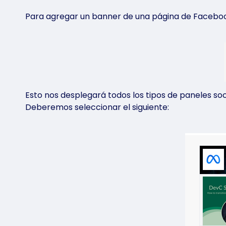
Armalo a tu
Documentación y guías
Para agregar un banner de una página de Facebook
Private Cloud
Consultá la documentación y las guías para empe
Hosting Siti
desplegar y utilizar nuestras soluciones.
Ideal para publ
tienda virtual,
español y sopo
Saber más
P
|
Esto nos desplegará todos los tipos de paneles so
Deberemos seleccionar el siguiente: