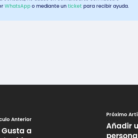
or
WhatsApp
o mediante un
ticket
para recibir ayuda.
Próximo Art
culo Anterior
Añadir u
 Gusta a
personal