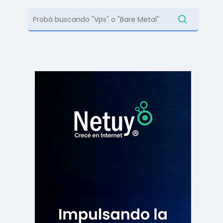
contás con distintas…
Soporte en español
Experiencia y trayectoria
,
Ir a Documentación
s
Leer más
Centro de ayuda
Centro de ayuda
Centro de ayuda
Centro de ayuda