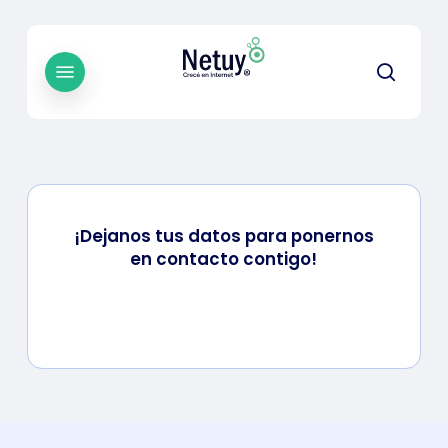
Skip
to
main
Menu
searc
content
¡Dejanos tus datos para ponernos
en contacto contigo!