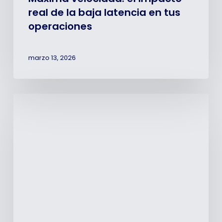
real de la baja latencia en tus
operaciones
marzo 13, 2026
Open
Source:
los
beneficios
de
la
tecnología
abierta
para
tu
empresa