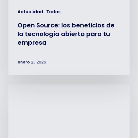
Actualidad
Todas
Open Source: los beneficios de
la tecnología abierta para tu
empresa
enero 21, 2026
2025:
Un
año
clave
en
nuestros
20