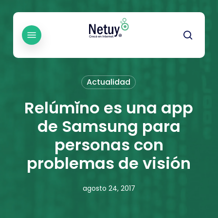
Skip
to
main
Menu
searc
content
Actualidad
Relúmĭno es una app
de Samsung para
personas con
problemas de visión
agosto 24, 2017